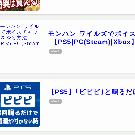
モンハン ワイルズでボイ
【PS5|PC(Steam)|Xbox
ゲーム
【PS5】｢ピピピ｣と鳴る
ゲーム