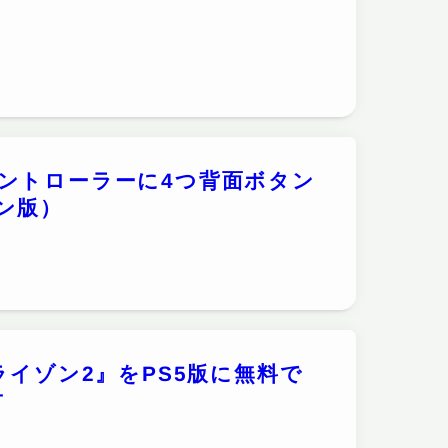
seコントローラーに4つ背面ボタン
ン版）
ライゾン2』をPS5版に無料で
方