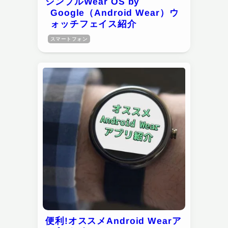
シンプルWear OS by
Google（Android Wear）ウ
ォッチフェイス紹介
スマートフォン
便利!オススメAndroid Wearア