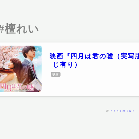
#檀れい
映画『四月は君の嘘（実写
じ有り）
映画
starmint.
©