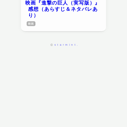
映画『進撃の巨人（実写版）』
感想（あらすじ＆ネタバレあ
り）
映画
starmint.
©