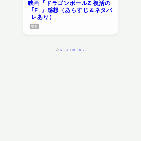
映画『ドラゴンボールZ 復活の
｢F｣』感想（あらすじ＆ネタバ
レあり）
映画
starmint.
©