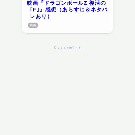
映画『ドラゴンボールZ 復活の
｢F｣』感想（あらすじ＆ネタバ
レあり）
映画
starmint.
©